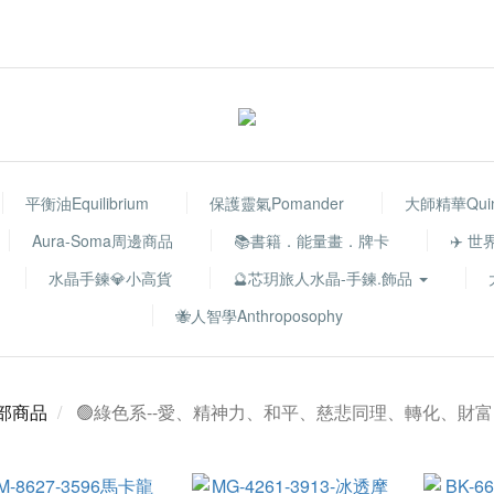
平衡油Equilibrium
保護靈氣Pomander
大師精華Quint
Aura-Soma周邊商品
📚書籍．能量畫．牌卡
✈️ 
水晶手鍊💎小高貨
🔮芯玥旅人水晶-手鍊.飾品
🐝人智學Anthroposophy
部商品
🟢綠色系--愛、精神力、和平、慈悲同理、轉化、財富