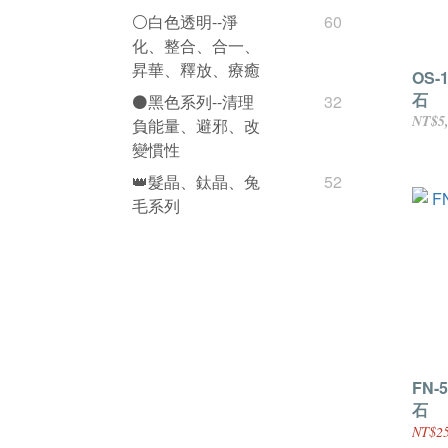
⚪️白色透明--淨
60
化、整合、合一、
昇華、釋放、療癒
OS-
石
⚫️黑色系列--清理
32
NT$5
負能量、避邪、改
變慣性
👑髮晶、鈦晶、兔
52
毛系列
FN-
石
NT$25