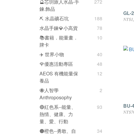
🔮芯玥旅人水晶-手
272
鍊.飾品
GL-
⛏️ 水晶礦石坑
188
NT$1
水晶手鍊💎小高貨
78
📚書籍．能量畫．
10
牌卡
✈️ 世界小物
40
🌹優惠活動專區
48
AEOS 有機能量保
12
養品
🐝人智學
2
Anthroposophy
BU-
🔴紅色系--能量、
93
NT$7
熱情、健康、力
量、愛、行動
🟠橙色--勇敢、自
34