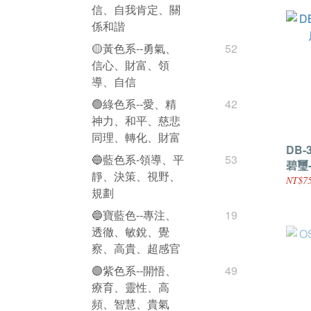
信、自我肯定、關
係和諧
🟡黃色系--勇氣、
52
信心、財富、領
導、自信
🟢綠色系--愛、精
42
神力、和平、慈悲
同理、轉化、財富
DB-
🔵藍色系-領導、平
53
碧璽
靜、決策、視野、
NT$75
規劃
🔵寶藍色--專注、
19
透徹、敏銳、覺
察、高貴、超感官
🟣紫色系--開悟、
49
療育、靈性、高
頻、智慧、貴氣