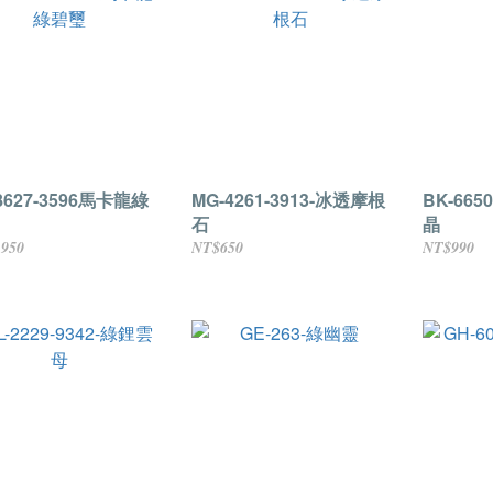
8627-3596馬卡龍綠
MG-4261-3913-冰透摩根
BK-665
石
晶
,950
NT$650
NT$990