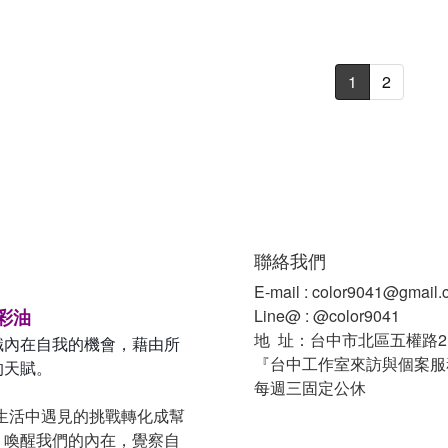
1
2
聯絡我們
E-mail : color9041@gmail
性彩油
Line@ : @color9041
地 址：台中市北區五權路2
識內在自我的機會，藉由所
『台中工作室來訪與個案服
的天賦。
每週三固定公休
，將生活中遇見的挑戰轉化成幫
，喚醒我們的內在，覺察自