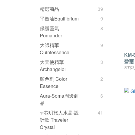
精選商品
39
平衡油Equilibrium
9
保護靈氣
8
Pomander
大師精華
9
Quintessence
KM-
碧璽
大天使精華
3
NT$2
Archangeloi
顏色劑 Color
2
Essence
Aura-Soma周邊商
6
品
✨芯玥旅人水晶-設
41
計款 Traveler
Crystal