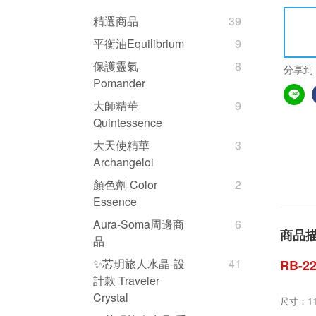
精選商品
39
平衡油Equilibrium
9
保護靈氣
8
分享到
Pomander
大師精華
9
Quintessence
大天使精華
3
Archangeloi
顏色劑 Color
2
Essence
Aura-Soma周邊商
6
商品
品
✨芯玥旅人水晶-設
41
RB-2
計款 Traveler
Crystal
尺寸：11