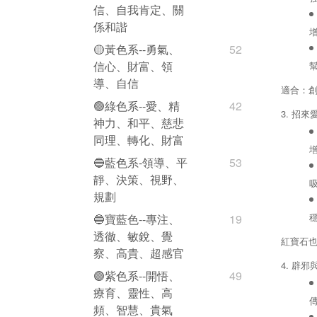
信、自我肯定、關
係和諧
🟡黃色系--勇氣、
52
信心、財富、領
導、自信
適合：
🟢綠色系--愛、精
42
3. 招
神力、和平、慈悲
同理、轉化、財富
🔵藍色系-領導、平
53
靜、決策、視野、
規劃
🔵寶藍色--專注、
19
透徹、敏銳、覺
紅寶石
察、高貴、超感官
4. 辟邪
🟣紫色系--開悟、
49
療育、靈性、高
頻、智慧、貴氣