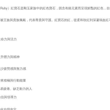
Ruby）
紅寶石是剛玉家族中的紅色寶石，因含有鉻元素而呈現鮮豔的紅色，自
常被王族與貴族佩戴，代表尊貴與守護。
紅寶石的紅，從柔和玫紅到深邃鴿血紅
強生命力與活力
提升體力與精神
減少疲勞感與無力感
帶來積極與行動能量
容易疲倦、缺乏動力的人
升自信與領導力
強化自我肯定