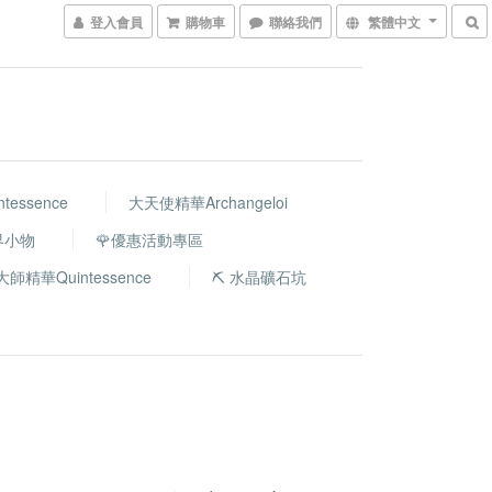
登入會員
購物車
聯絡我們
繁體中文
essence
大天使精華Archangeloi
世界小物
🌹優惠活動專區
大師精華Quintessence
⛏️ 水晶礦石坑