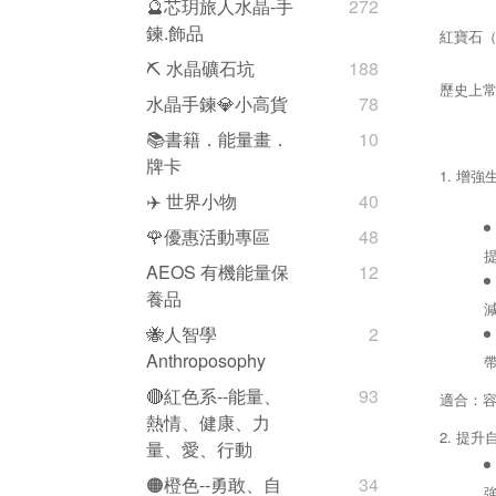
🔮芯玥旅人水晶-手
272
鍊.飾品
紅寶石（
⛏️ 水晶礦石坑
188
歷史上
水晶手鍊💎小高貨
78
📚書籍．能量畫．
10
牌卡
1. 增
✈️ 世界小物
40
🌹優惠活動專區
48
AEOS 有機能量保
12
養品
🐝人智學
2
Anthroposophy
🔴紅色系--能量、
93
適合：
熱情、健康、力
2. 提
量、愛、行動
🟠橙色--勇敢、自
34