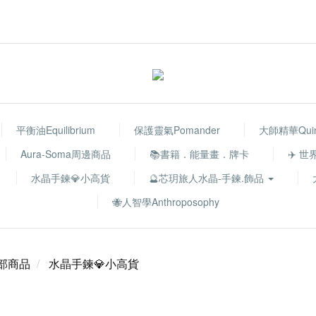
平衡油Equilibrium
保護靈氣Pomander
大師精華Quint
Aura-Soma周邊商品
📚書籍．能量畫．牌卡
✈️ 
水晶手鍊💎小高貨
🔮芯玥旅人水晶-手鍊.飾品
🐝人智學Anthroposophy
部商品
水晶手鍊💎小高貨