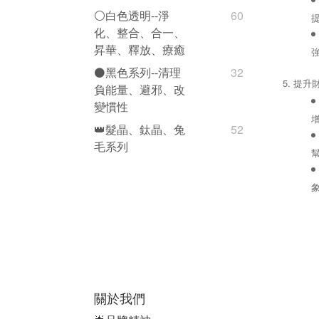
⚪️白色透明--淨
60
化、整合、合一、
昇華、釋放、療癒
⚫️黑色系列--清理
32
5. 提
負能量、避邪、改
變慣性
👑髮晶、鈦晶、兔
52
毛系列
關於我們