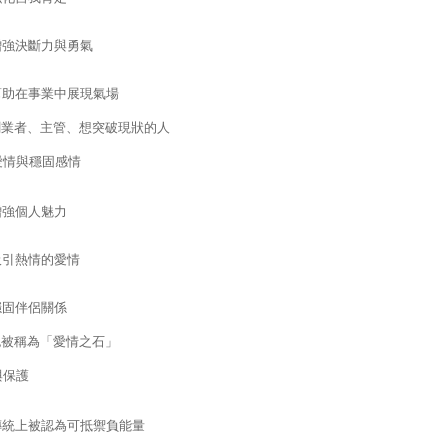
增強決斷力與勇氣
幫助在事業中展現氣場
創業者、主管、想突破現狀的人
來愛情與穩固感情
增強個人魅力
吸引熱情的愛情
穩固伴侶關係
也被稱為「愛情之石」
與保護
傳統上被認為可抵禦負能量