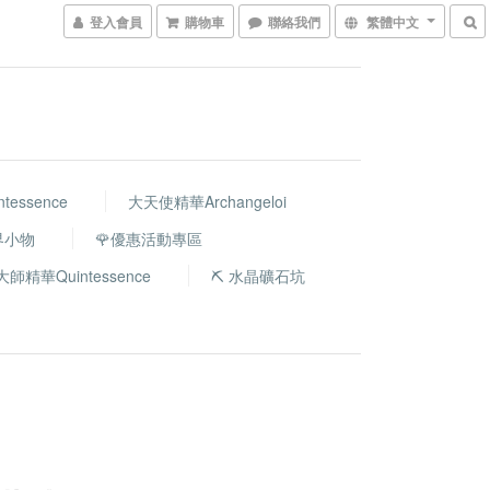
登入會員
購物車
聯絡我們
繁體中文
essence
大天使精華Archangeloi
世界小物
🌹優惠活動專區
大師精華Quintessence
⛏️ 水晶礦石坑