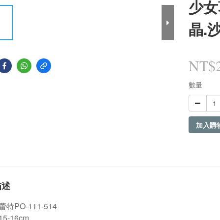
少女
晶.
NT$2
數量
加入購
描述
特PO-111-514
5-16cm