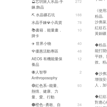
🔮芯玥旅人水晶-手
272
鍊.飾品
《使用
⛏️ 水晶礦石坑
188
粉晶.
沙弗萊
水晶手鍊💎小高貨
78
紅紋石
📚書籍．能量畫．
10
黃銅礦
牌卡
✈️ 世界小物
40
◆粉晶
能打開
🌹優惠活動專區
48
平靜。
AEOS 有機能量保
12
效。粉
養品
🐝人智學
2
◆沙弗萊石
Anthroposophy
增強安
人，加
🔴紅色系--能量、
93
熱情、健康、力
◆紅紋
量、愛、行動
對應心
🟠橙色--勇敢、自
34