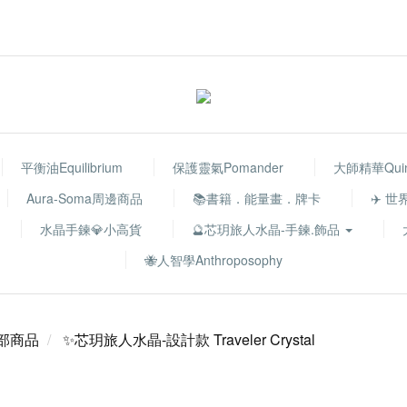
平衡油Equilibrium
保護靈氣Pomander
大師精華Quint
Aura-Soma周邊商品
📚書籍．能量畫．牌卡
✈️ 
水晶手鍊💎小高貨
🔮芯玥旅人水晶-手鍊.飾品
🐝人智學Anthroposophy
部商品
✨芯玥旅人水晶-設計款 Traveler Crystal