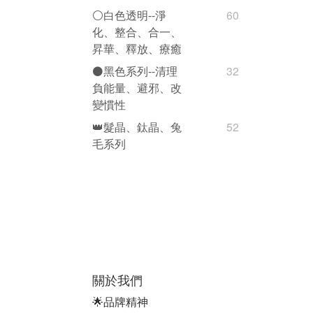
⚪️白色透明--淨
60
化、整合、合一、
昇華、釋放、療癒
⚫️黑色系列--清理
32
負能量、避邪、改
變慣性
👑髮晶、鈦晶、兔
52
毛系列
關於我們
🌟品牌精神