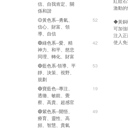
紅紋石
信、自我肯定、關
激動的
係和諧
🟡黃色系--勇氣、
52
◆黃銅礦C
信心、財富、領
可加強
導、自信
注入正
使人免
🟢綠色系--愛、精
42
神力、和平、慈悲
同理、轉化、財富
🔵藍色系-領導、平
53
靜、決策、視野、
規劃
🔵寶藍色--專注、
19
透徹、敏銳、覺
察、高貴、超感官
🟣紫色系--開悟、
49
療育、靈性、高
頻、智慧、貴氣