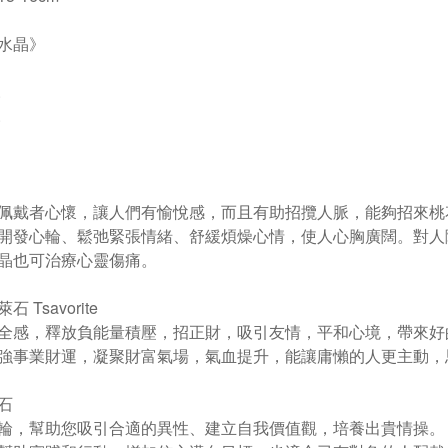
水晶》
.
.
佩戴者心懷，讓人們有愉悅感，而且有助招攬人脈，能夠招來桃
開發心輪、鬆弛緊張情緒、舒緩煩燥心情，使人心胸廣闊。對人
晶也可治療心靈傷痛。
 Tsavorite
全感，釋放負能量積壓，招正財，吸引友情，平和心境，帶來好
強事業財運，凝聚財富氣場，氣血提升，能讓庸懶的人更主動，
石
輪，幫助您吸引合適的異性、建立自我價值觀，培養出貴情操。