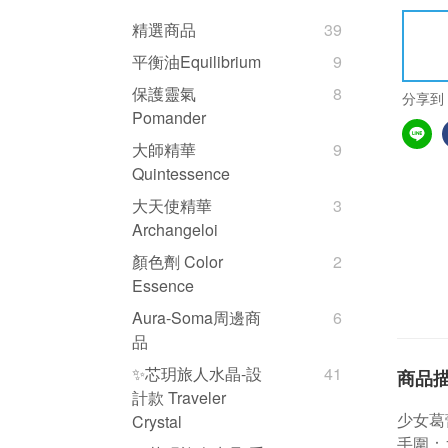
精選商品
39
平衡油Equilibrium
9
保護靈氣
8
分享到
Pomander
大師精華
9
Quintessence
大天使精華
3
Archangeloi
顏色劑 Color
2
Essence
Aura-Soma周邊商
6
品
✨芯玥旅人水晶-設
41
商品
計款 Traveler
少女葛蕾
Crystal
手圍：1