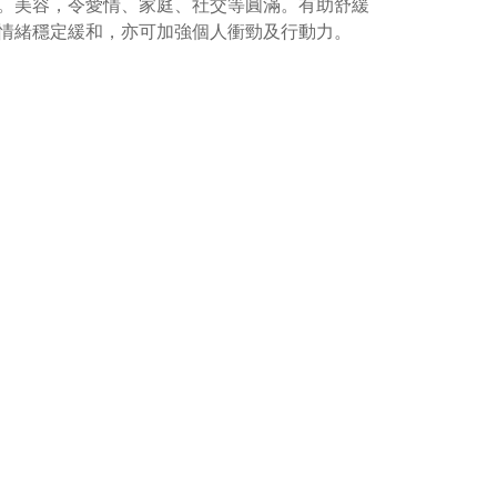
。美容，令愛情、家庭、社交等圓滿。有助舒緩
情緒穩定緩和，亦可加強個人衝勁及行動力。