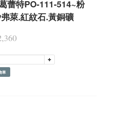
葛蕾特PO-111-514~粉
沙弗萊.紅紋石.黃銅礦
,360
物車