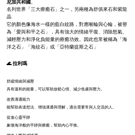
尼加共和國
。
名列世界「三大療癒石」之一，另兩種為舒俱來石和紫龍
晶
它的顏色像海水一樣的藍白紋路，
對應喉輪與心輪，被譽
為「愛與和平之石」，具有強大的情緒平復、消除怒氣、
因此也常被稱為「海
減輕壓力和淨化負能量的療癒功效。
洋之石」
「海紋石」或「亞特蘭提斯之石」
🌊 拉利瑪
舒緩情緒與減壓
具有溫和的能量，可以幫助放鬆心情、減少焦慮與壓力。
改善溝通能力
能幫助表達想法、增強溝通與理解，適合需要常與人交流的人。
促進心靈平靜
象徵海洋般的平靜與療癒，幫助內心平衡。