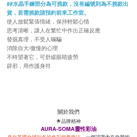
##
水晶手鍊部分為可挑款，沒有編號則為不挑款出
貨，若需挑款請預約前來工作室。
使人放鬆緊張情緒，保持輕鬆心情
思考清晰，讓人在繁忙中作出正確反應
發掘真理，不受人暪騙
/
消除自大
傲慢的心理
不時望著它，可舒緩眼睛疲勞
辟邪，用作護身符
關於我們
🌟品牌精神
AURA-SOMA靈性彩油
來自英國全球知名的色彩能量療法
，一個認識內在自我的