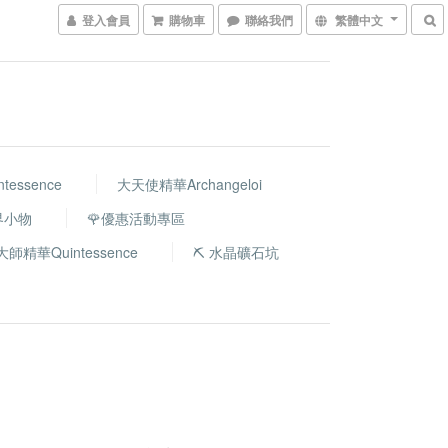
登入會員
購物車
聯絡我們
繁體中文
essence
大天使精華Archangeloi
世界小物
🌹優惠活動專區
大師精華Quintessence
⛏️ 水晶礦石坑