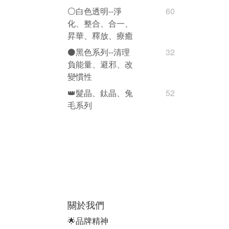
⚪️白色透明--淨
60
化、整合、合一、
昇華、釋放、療癒
⚫️黑色系列--清理
32
負能量、避邪、改
變慣性
👑髮晶、鈦晶、兔
52
毛系列
關於我們
🌟品牌精神