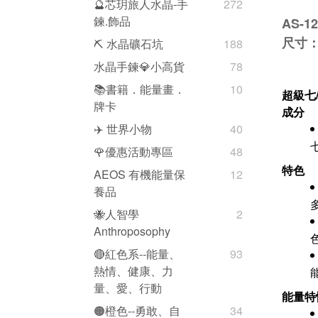
🔮芯玥旅人水晶-手
272
鍊.飾品
AS-
尺寸：
⛏️ 水晶礦石坑
188
水晶手鍊💎小高貨
78
📚書籍．能量畫．
10
超級七/
牌卡
成分
✈️ 世界小物
40
🌹優惠活動專區
48
特色
AEOS 有機能量保
12
養品
🐝人智學
2
Anthroposophy
🔴紅色系--能量、
93
熱情、健康、力
量、愛、行動
能量特
🟠橙色--勇敢、自
34