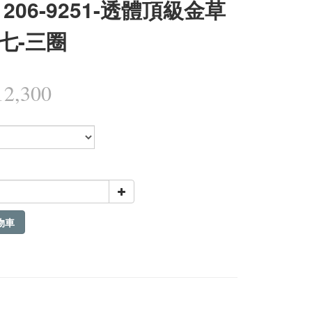
1206-9251-透體頂級金草
七-三圈
2,300
物車