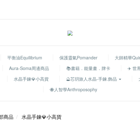
平衡油Equilibrium
保護靈氣Pomander
大師精華Quint
Aura-Soma周邊商品
📚書籍．能量畫．牌卡
✈️ 
水晶手鍊💎小高貨
🔮芯玥旅人水晶-手鍊.飾品
🐝人智學Anthroposophy
部商品
水晶手鍊💎小高貨