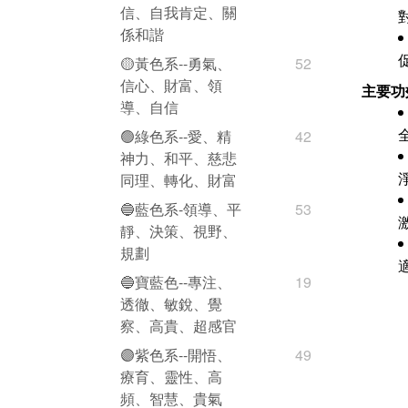
信、自我肯定、關
係和諧
🟡黃色系--勇氣、
52
信心、財富、領
主要功
導、自信
🟢綠色系--愛、精
42
神力、和平、慈悲
同理、轉化、財富
🔵藍色系-領導、平
53
靜、決策、視野、
規劃
🔵寶藍色--專注、
19
透徹、敏銳、覺
察、高貴、超感官
🟣紫色系--開悟、
49
療育、靈性、高
頻、智慧、貴氣