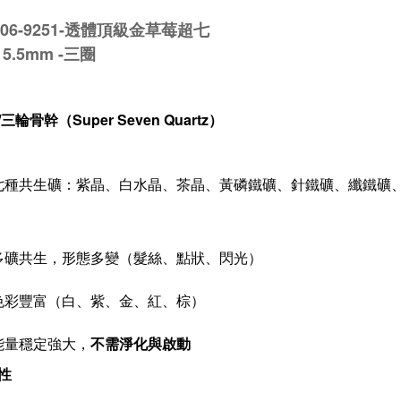
1206-9251-透體頂級金草莓超七
5.5mm -三圈
三輪骨幹（Super Seven Quartz）
七種共生礦：紫晶、白水晶、茶晶、黃磷鐵礦、針鐵礦、纖鐵礦
多礦共生，形態多變（髮絲、點狀、閃光）
色彩豐富（白、紫、金、紅、棕）
能量穩定強大，
不需淨化與啟動
性