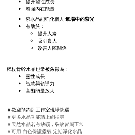
提升靈性成長
增強內在能量
紫水晶能強化個人
氣場中的紫光
有助於：
提升人緣
吸引貴人
改善人際關係
權杖骨幹水晶也常被象徵為：
靈性成長
智慧與領導力
高階能量放大
＃歡迎預約到工作室現場挑選
＃更多水晶功能請上網搜尋
＃天然水晶若有缺礦，裂紋皆屬正常
＃可用
-
白色保護靈氣
-
定期淨化水晶