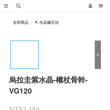
全部商品
⛏️ 水晶礦石坑
烏拉圭紫水晶-權杖骨幹-
VG120
NT$3,450