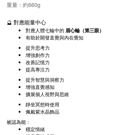
重量：約660g
🔮 對應能量中心
對應人體七輪中的
眉心輪（第三眼）
有助於開發直覺與內在覺知
提升思考力
增強創作力
改善記憶力
提高專注力
提升智慧與洞察力
增強直覺感知
擴展個人視野與思維
靜坐冥想時使用
佩戴紫水晶飾品
被認為能：
穩定情緒