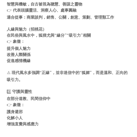
智慧與機敏，自古被視為聰慧、善謀之靈物
👉
代表頭腦靈活、洞察人心、處事圓融
適合從事：商業談判，銷售、公關，創意、策劃、管理類工作
人緣與魅力（招桃花）
在民俗與風水中，狐狸尤與“緣分”“吸引力”相關
👉
象徵：
提升個人魅力
改善人際關係
促進感情機緣
⚠️
現代風水多強調“正緣”，並非迷信中的“狐媚”，而是溫和、正向的
吸引力。
3️⃣
守護與靈性
在部分道教、民間信仰中
👉
象徵：
護身避邪
化解小人
增強直覺與感應力