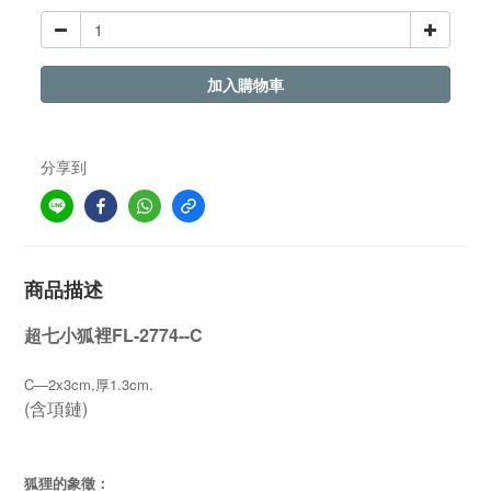
加入購物車
分享到
商品描述
超七小狐裡FL-2774--C
C—2x3cm,
1.3cm.
厚
(含項鏈)
狐狸的象徵：