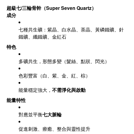
超級七/三輪骨幹（Super Seven Quartz）
成分
七種共生礦：紫晶、白水晶、茶晶、黃磷鐵礦、針
鐵礦、纖鐵礦、金紅石
特色
多礦共生，形態多變（髮絲、點狀、閃光）
色彩豐富（白、紫、金、紅、棕）
能量穩定強大，
不需淨化與啟動
能量特性
對應並平衡
七大脈輪
促進刺激、療癒、整合與靈性提升