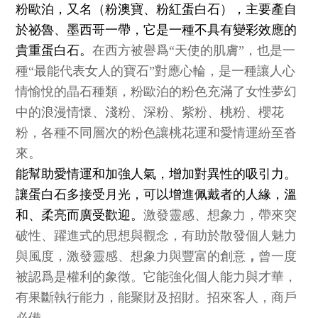
粉歐泊，又名（粉澳寶、粉紅蛋白石），主要產自
於祕魯、墨西哥一帶，它是一種不具有變彩效應的
貴重蛋白石。
在西方被譽爲“天使的肌膚”，也是一
種“最能代表女人的寶石”對應心輪，是一種讓人心
情愉悅的晶石種類，粉歐泊的粉色充滿了女性夢幻
中的浪漫情懷、淺粉、深粉、紫粉、桃粉、櫻花
粉，各種不同層次的粉色讓桃花運和愛情運紛至沓
來。
能幫助愛情運和加強人氣，增加對異性的吸引力。
讓蛋白石多接受月光，可以增進佩戴者的人緣，溫
和、柔亮而廣受歡迎。
激發靈感、想象力，帶來突
破性、躍進式的思想與觀念，有助於散發個人魅力
與風度，激發靈感、想象力與豐富的創意
，
曾一度
被認爲是權利的象徵。它能強化個人能力與才華，
有果斷執行能力，能聚財及招財。招來客人，商戶