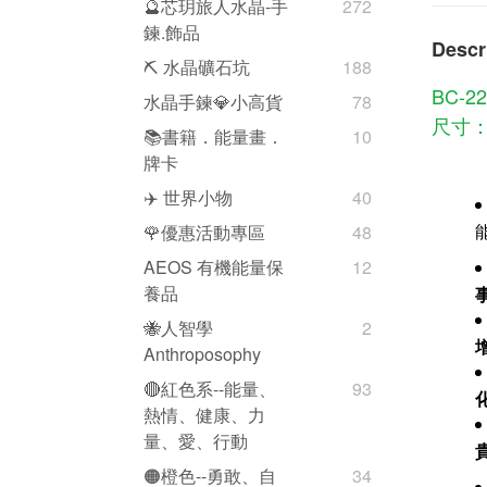
🔮芯玥旅人水晶-手
272
鍊.飾品
Descr
⛏️ 水晶礦石坑
188
BC-2
水晶手鍊💎小高貨
78
尺寸：7
📚書籍．能量畫．
10
牌卡
✈️ 世界小物
40
🌹優惠活動專區
48
AEOS 有機能量保
12
養品
🐝人智學
2
Anthroposophy
🔴紅色系--能量、
93
熱情、健康、力
量、愛、行動
🟠橙色--勇敢、自
34