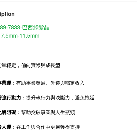
iption
289-7833-巴西綠髮晶
.5mm-11.5mm
能量穩定，偏向實際與成長型
事業運
：有助事業發展、升遷與穩定收入
增強行動力
：提升執行力與決斷力，避免拖延
化解阻礙
：幫助突破事業與人生瓶頸
貴人運
：在工作與合作中更易獲得支持