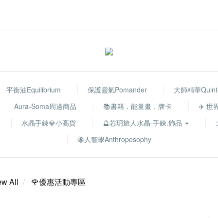
平衡油Equilibrium
保護靈氣Pomander
大師精華Quinte
Aura-Soma周邊商品
📚書籍．能量畫．牌卡
✈️ 
水晶手鍊💎小高貨
🔮芯玥旅人水晶-手鍊.飾品
🐝人智學Anthroposophy
ew All
🌹優惠活動專區