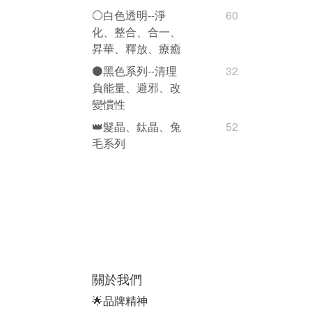
⚪️白色透明--淨
60
化、整合、合一、
昇華、釋放、療癒
⚫️黑色系列--清理
32
負能量、避邪、改
變慣性
👑髮晶、鈦晶、兔
52
毛系列
關於我們
🌟品牌精神