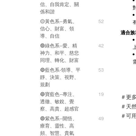
信、自我肯定、關
係和諧
🟡黃色系--勇氣、
52
信心、財富、領
適合族
導、自信
🟢綠色系--愛、精
42
神力、和平、慈悲
同理、轉化、財富
🔵藍色系-領導、平
53
靜、決策、視野、
規劃
🔵寶藍色--專注、
19
＃更
透徹、敏銳、覺
＃天
察、高貴、超感官
＃可用
🟣紫色系--開悟、
49
療育、靈性、高
頻、智慧、貴氣