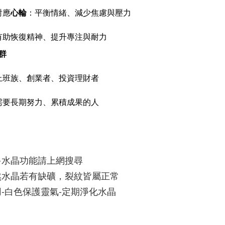
對應
心輪
：平衡情緒、減少焦慮與壓力
有助恢復精神、提升專注與耐力
群
上班族、創業者、投資理財者
需要長期努力、累積成果的人
多水晶功能請上網搜尋
然水晶若有缺礦，裂紋皆屬正常
-白色保護靈氣-定期淨化水晶