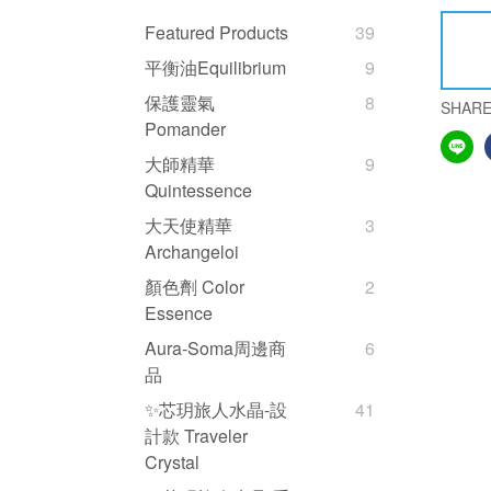
Featured Products
39
平衡油Equilibrium
9
保護靈氣
8
SHAR
Pomander
大師精華
9
Quintessence
大天使精華
3
Archangeloi
顏色劑 Color
2
Essence
Aura-Soma周邊商
6
品
✨芯玥旅人水晶-設
41
計款 Traveler
Crystal