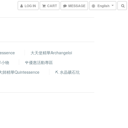
LOG IN
CART
MESSAGE
English
ssence
大天使精華Archangeloi
世界小物
🌹優惠活動專區
大師精華Quintessence
⛏️ 水晶礦石坑