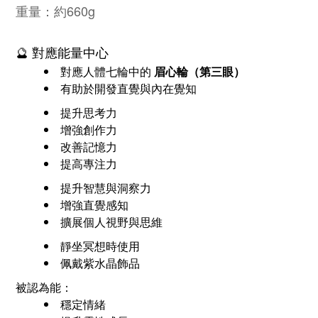
重量：約660g
🔮 對應能量中心
對應人體七輪中的
眉心輪（第三眼）
有助於開發直覺與內在覺知
提升思考力
增強創作力
改善記憶力
提高專注力
提升智慧與洞察力
增強直覺感知
擴展個人視野與思維
靜坐冥想時使用
佩戴紫水晶飾品
被認為能：
穩定情緒