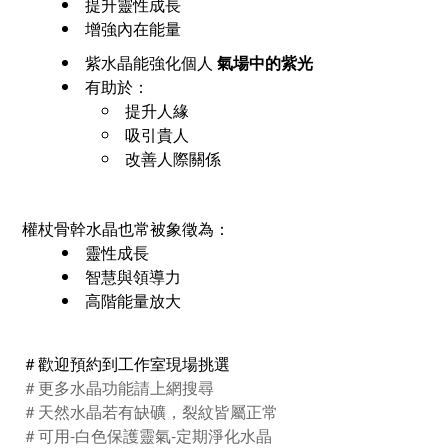
提升靈性成長
增強內在能量
紫水晶能強化個人
氣場中的紫光
有助於：
提升人緣
吸引貴人
改善人際關係
權杖骨幹水晶也常被象徵為：
靈性成長
智慧與領導力
高階能量放大
＃歡迎預約到工作室現場挑選
＃更多水晶功能請上網搜尋
＃天然水晶若有缺礦，裂紋皆屬正常
＃可用
-
白色保護靈氣
-
定期淨化水晶