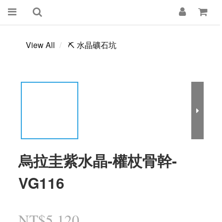
View All
⛏️ 水晶礦石坑
烏拉圭紫水晶-權杖骨幹-
VG116
NT$5,120