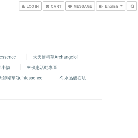
LOG IN
CART
MESSAGE
English
ssence
大天使精華Archangeloi
世界小物
🌹優惠活動專區
大師精華Quintessence
⛏️ 水晶礦石坑