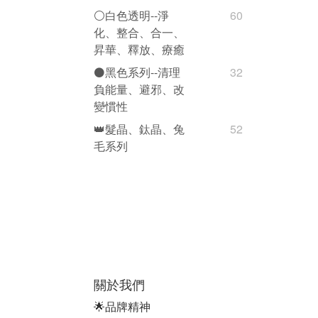
⚪️白色透明--淨
60
化、整合、合一、
昇華、釋放、療癒
⚫️黑色系列--清理
32
負能量、避邪、改
變慣性
👑髮晶、鈦晶、兔
52
毛系列
關於我們
🌟品牌精神