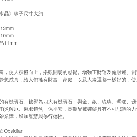
水晶》珠子尺寸大約
13mm
10mm
晶11mm
富，使人積極向上，樂觀開朗的感覺。增強正財運及偏財運、創
夢想成真，給人們擁有財富、家庭，以及人緣運都一樣好的，使
的有機寶石。被譽為四大有機寶石；與金、銀、琉璃、瑪瑙、珊
消災解厄、避邪鎮煞、保平安，長期配戴硨磲具有不可思議的力
除業障，增加智慧與修行德性。
Obsidian