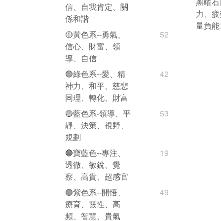
黑曜石
信、自我肯定、關
力、疲
係和諧
量負能
🟡黃色系--勇氣、
52
信心、財富、領
導、自信
🟢綠色系--愛、精
42
神力、和平、慈悲
同理、轉化、財富
🔵藍色系-領導、平
53
靜、決策、視野、
規劃
🔵寶藍色--專注、
19
透徹、敏銳、覺
察、高貴、超感官
🟣紫色系--開悟、
49
療育、靈性、高
頻、智慧、貴氣