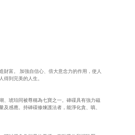
造財富。 加強自信心、倍大意念力的作用，使人
人得到完美的人生。
瑚、琥珀同被尊稱為七寶之一。硨磲具有強力磁
量及感應。持硨磲修煉護法者，能淨化貪、嗔、