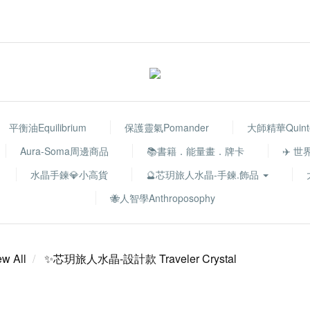
平衡油Equilibrium
保護靈氣Pomander
大師精華Quinte
Aura-Soma周邊商品
📚書籍．能量畫．牌卡
✈️ 
水晶手鍊💎小高貨
🔮芯玥旅人水晶-手鍊.飾品
🐝人智學Anthroposophy
ew All
✨芯玥旅人水晶-設計款 Traveler Crystal