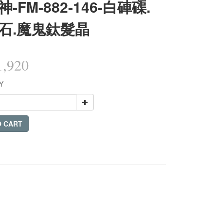
-FM-882-146-白硨磲.
石.魔鬼鈦髮晶
,920
Y
O CART