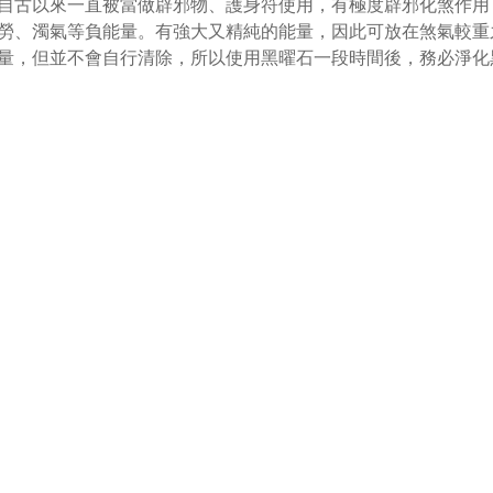
自古以來一直被當做辟邪物、護身符使用，有極度辟邪化煞作用
勞、濁氣等負能量。有強大又精純的能量，因此可放在煞氣較重
量，但並不會自行清除，所以使用黑曜石一段時間後，務必淨化