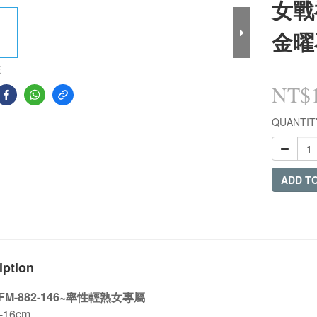
女戰神
金曜
E
NT$1
QUANTIT
ADD T
iption
M-882-146~率性輕熟女專屬
-16cm