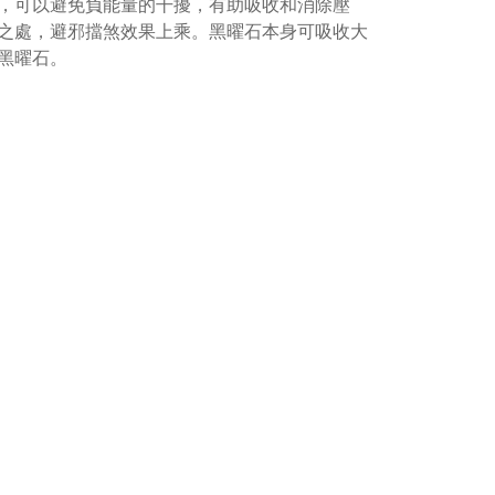
，可以避免負能量的干擾，有助吸收和消除壓
之處，避邪擋煞效果上乘。黑曜石本身可吸收大
黑曜石。