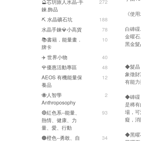
🔮芯玥旅人水晶-手
272
鍊.飾品
《使用
⛏️ 水晶礦石坑
188
白硨磲.
水晶手鍊💎小高貨
78
金曜石.
📚書籍．能量畫．
10
黑金髮
牌卡
✈️ 世界小物
40
◆髮晶
🌹優惠活動專區
48
象徵財
AEOS 有機能量保
12
有能力
養品
🐝人智學
2
◆硨磲
Anthroposophy
是稀有
場，可
🔴紅色系--能量、
93
癡，消
熱情、健康、力
量、愛、行動
◆黑曜石
🟠橙色--勇敢、自
34