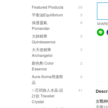
Featured Products
39
平衡油Equilibrium
9
保護靈氣
8
SHAR
Pomander
大師精華
9
Quintessence
大天使精華
3
Archangeloi
顏色劑 Color
2
Essence
Aura-Soma周邊商
6
品
✨芯玥旅人水晶-設
41
Descr
計款 Traveler
女戰神F
Crystal
手圍15