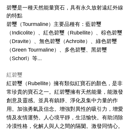
碧璽是一種天然能量寶石，具有永久放射遠紅外線
的特點
碧璽
（
Tourmaline
）主要品種有：藍碧璽
（
Indicolite
）、紅色碧璽（
Rubellite
）、棕色碧璽
（
Dravite
）、無色碧璽（
Achroite
）、綠色碧璽
（
Green Tourmaline
）、多色碧璽、黑碧璽
...
（
Schorl
）等
紅碧璽
紅碧璽（
Rubellite
）擁有類似紅寶石的顏色，是非
常珍貴的寶石之一。紅碧璽擁有天然能量，能激發
創意及靈感。並具有鎮靜、淨化及集中力量的作
用。
加強勇氣及信念。增強對異性的吸引力，增愛
情及友情運勢。人心境平靜，生活愉快。有助消除
冷漠性格，化解人與人之間的隔閡。激發同情心。