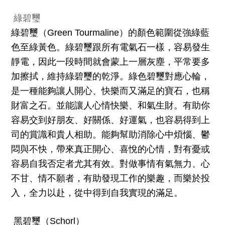
綠碧璽
綠碧璽（
Green Tourmaline
）的顏色範圍從強綠藍
色至綠黃色。綠碧璽跟所有電氣石一樣，容易發生
靜電，因此一段時間就會蒙上一層灰塵，平常要多
加擦拭，維持綠碧璽的乾淨。
綠色碧璽對應心輪，
是一種能夠讓人開心、快樂而又滿足的寶石，也稱
財富之石。並能讓人心情快樂、和氣生財。有助你
容易交到好朋友、好關係、好運氣，也容易得到上
司的賞識和貴人相助。能夠幫助消除心中煩惱、鬱
悶與不快，帶來真正開心、喜悅的心情，對有憂或
容易自我否定者尤其有效。對做事情有氣無力、心
不甘、情不願者，有助發現工作的樂趣，而樂於投
入，全力以赴，從中得到自我實現的滿足。
黑碧璽（
Schorl
）