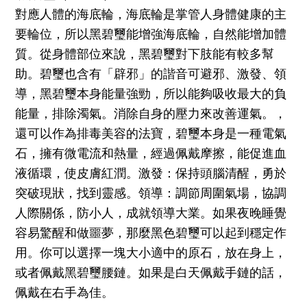
對應人體的海底輪，海底輪是掌管人身體健康的主
要輪位，所以黑碧璽能增強海底輪，自然能增加體
質。從身體部位來說，黑碧璽對下肢能有較多幫
助。碧璽也含有「辟邪」的諧音可避邪、激發、領
導，黑碧璽本身能量強勁，所以能夠吸收最大的負
能量，排除濁氣。消除自身的壓力來改善運氣。，
還可以作為排毒美容的法寶，碧璽本身是一種電氣
石，擁有微電流和熱量，經過佩戴摩擦，能促進血
液循環，使皮膚紅潤。
激發：保持頭腦清醒，勇於
突破現狀，找到靈感。
領導：調節周圍氣場，協調
人際關係，防小人，成就領導大業。
如果夜晚睡覺
容易驚醒和做噩夢，那麼黑色碧璽可以起到穩定作
用。你可以選擇一塊大小適中的原石，放在身上，
或者佩戴黑碧璽腰鏈。如果是白天佩戴手鏈的話，
佩戴在右手為佳。