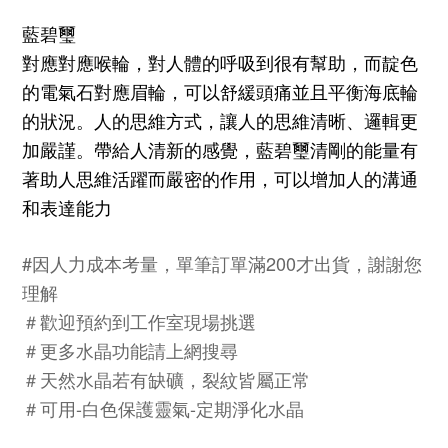
藍碧璽
對應對應喉輪，對人體的呼吸到很有幫助，而靛色
的電氣石對應眉輪，可以舒緩頭痛並且平衡海底輪
的狀況。人的思維方式，讓人的思維清晰、邏輯更
加嚴謹。帶給人清新的感覺，藍碧璽清剛的能量有
著助人思維活躍而嚴密的作用，可以增加人的溝通
和表達能力
#
200
因人力成本考量，單筆訂單滿
才出貨，謝謝您
理解
＃歡迎預約到工作室現場挑選
＃更多水晶功能請上網搜尋
＃天然水晶若有缺礦，裂紋皆屬正常
-
-
＃可用
白色保護靈氣
定期淨化水晶