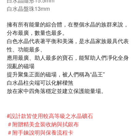
白水晶隨形15.5mm
白水晶盤珠13mm
擁有所有能量的綜合體，在整個水晶的族群來說，
分布最廣，數量也最多。
白色水晶代表著平衡和美滿，是水晶家族最具代表
性、功能最多、
應用最廣、助人最多的寶石，能幫助人們凈化全身
混亂的磁場
提升聚集正面的磁場，被人們稱為“晶王”
白水晶柱
尖端可以化解樑煞
放在家中四角落穩定並建立保護能量場。
#設計款皆使用較高等級之水晶礦石
＃附贈精美盒裝收納與拭銀布
＃附手鍊說明與保養流程卡