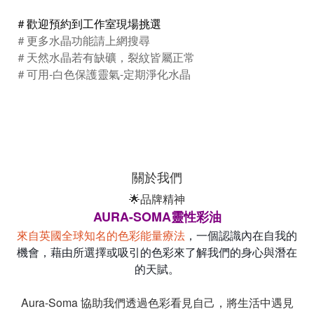
＃歡迎預約到工作室現場挑選
＃更多水晶功能請上網搜尋
＃天然水晶若有缺礦，裂紋皆屬正常
＃可用
-
白色保護靈氣
-
定期淨化水晶
關於我們
🌟品牌精神
AURA-SOMA靈性彩油
來自英國全球知名的色彩能量療法
，一個認識內在自我的
機會，藉由所選擇或吸引的色彩來了解我們的身心與潛在
的天賦。
Aura-Soma 協助我們透過色彩看見自己，將生活中遇見