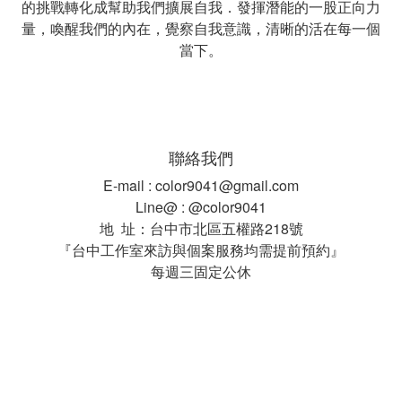
的挑戰轉化成幫助我們擴展自我．發揮潛能的一股正向力
量，喚醒我們的內在，覺察自我意識，清晰的活在每一個
當下。
聯絡我們
E-mail : color9041@gmail.com
Line@ : @color9041
地 址：台中市北區五權路218號
『台中工作室來訪與個案服務均需提前預約』
每週三固定公休