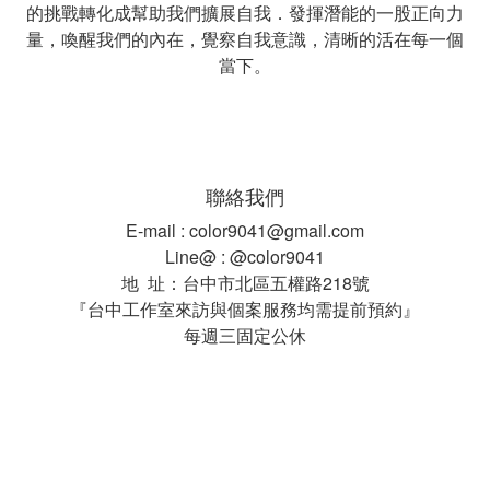
的挑戰轉化成幫助我們擴展自我．發揮潛能的一股正向力
量，喚醒我們的內在，覺察自我意識，清晰的活在每一個
當下。
聯絡我們
E-mail : color9041@gmail.com
Line@ : @color9041
地 址：台中市北區五權路218號
『台中工作室來訪與個案服務均需提前預約』
每週三固定公休